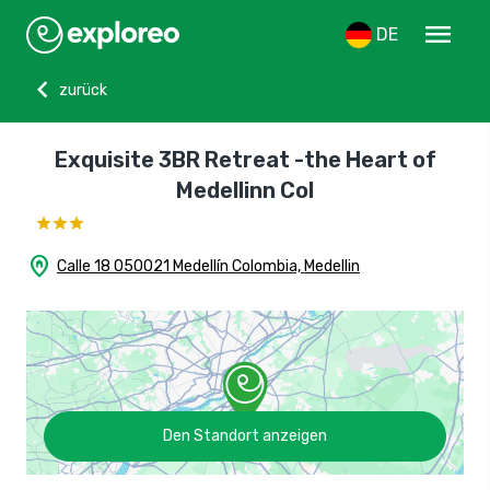
menu
DE
chevron_left
zurück
Exquisite 3BR Retreat -the Heart of
Medellinn Col
home_pin
Calle 18 050021 Medellín Colombia, Medellin
Den Standort anzeigen