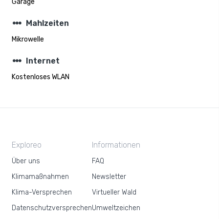
Garage
steppers
Mahlzeiten
Mikrowelle
steppers
Internet
Kostenloses WLAN
Exploreo
Informationen
Über uns
FAQ
Klimamaßnahmen
Newsletter
Klima-Versprechen
Virtueller Wald
Datenschutzversprechen
Umweltzeichen