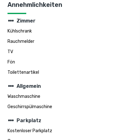
Annehmlichkeiten
steppers
Zimmer
Kühlschrank
Rauchmelder
TV
Fön
Toilettenartikel
steppers
Allgemein
Waschmaschine
Geschirrspülmaschine
steppers
Parkplatz
Kostenloser Parkplatz