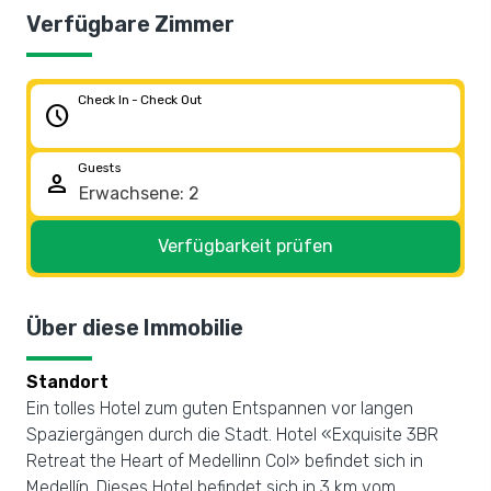
Verfügbare Zimmer
Check In - Check Out
schedule
Guests
person
Verfügbarkeit prüfen
Über diese Immobilie
Standort
Ein tolles Hotel zum guten Entspannen vor langen
Spaziergängen durch die Stadt. Hotel «Exquisite 3BR
Retreat the Heart of Medellinn Col» befindet sich in
Medellín. Dieses Hotel befindet sich in 3 km vom