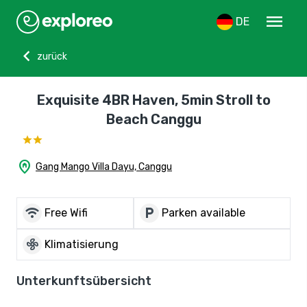
menu
DE
chevron_left
zurück
Exquisite 4BR Haven, 5min Stroll to
Beach Canggu
home_pin
Gang Mango Villa Dayu, Canggu
wifi
local_parking
Free Wifi
Parken available
mode_fan
Klimatisierung
Unterkunftsübersicht