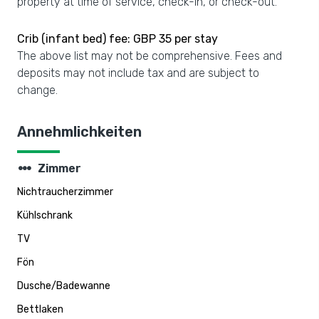
property at time of service, check-in, or check-out.
Crib (infant bed) fee: GBP 35 per stay
The above list may not be comprehensive. Fees and
deposits may not include tax and are subject to
change.
Annehmlichkeiten
steppers
Zimmer
Nichtraucherzimmer
Kühlschrank
TV
Fön
Dusche/Badewanne
Bettlaken