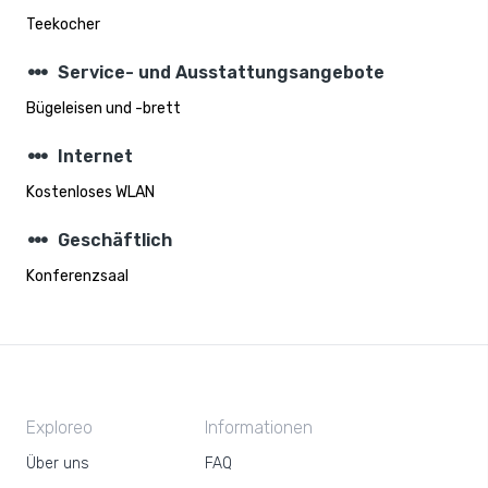
Teekocher
steppers
Service- und Ausstattungsangebote
Bügeleisen und -brett
steppers
Internet
Kostenloses WLAN
steppers
Geschäftlich
Konferenzsaal
Exploreo
Informationen
Über uns
FAQ