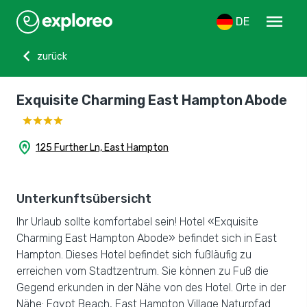
menu
DE
chevron_left
zurück
Exquisite Charming East Hampton Abode
home_pin
125 Further Ln, East Hampton
Unterkunftsübersicht
Ihr Urlaub sollte komfortabel sein! Hotel «Exquisite
Charming East Hampton Abode» befindet sich in East
Hampton. Dieses Hotel befindet sich fußläufig zu
erreichen vom Stadtzentrum. Sie können zu Fuß die
Gegend erkunden in der Nähe von des Hotel. Orte in der
Nähe: Egypt Beach, East Hampton Village Naturpfad