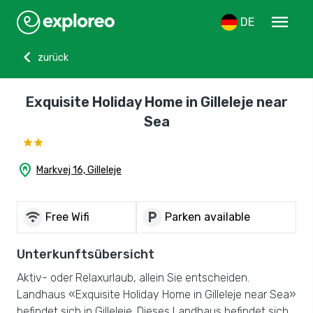
menu
DE
chevron_left
zurück
Exquisite Holiday Home in Gilleleje near
Sea
home_pin
Markvej 16, Gilleleje
wifi
local_parking
Free Wifi
Parken available
Unterkunftsübersicht
Aktiv- oder Relaxurlaub, allein Sie entscheiden.
Landhaus «Exquisite Holiday Home in Gilleleje near Sea»
befindet sich in Gilleleje. Dieses Landhaus befindet sich