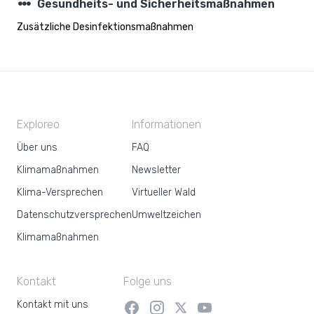
steppers
Gesundheits- und Sicherheitsmaßnahmen
Zusätzliche Desinfektionsmaßnahmen
Exploreo
Informationen
Über uns
FAQ
Klimamaßnahmen
Newsletter
Klima-Versprechen
Virtueller Wald
Datenschutzversprechen
Umweltzeichen
Klimamaßnahmen
Kontakt
Folge uns
Kontakt mit uns