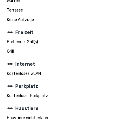
Garten
Terrasse
Keine Aufzüge
steppers
Freizeit
Barbecue-Grill(s)
Grill
steppers
Internet
Kostenloses WLAN
steppers
Parkplatz
Kostenloser Parkplatz
steppers
Haustiere
Haustiere nicht erlaubt