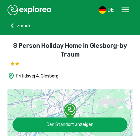
menu
DE
chevron_left
zurück
8 Person Holiday Home in Glesborg-by
Traum
home_pin
Fritidsvej 4, Glesborg
Den Standort anzeigen