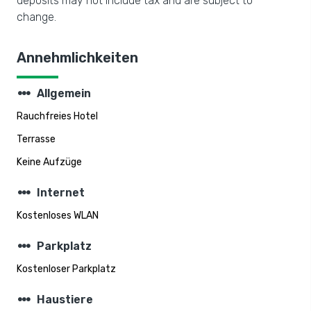
deposits may not include tax and are subject to
change.
Annehmlichkeiten
steppers
Allgemein
Rauchfreies Hotel
Terrasse
Keine Aufzüge
steppers
Internet
Kostenloses WLAN
steppers
Parkplatz
Kostenloser Parkplatz
steppers
Haustiere