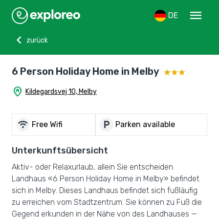
menu
DE
chevron_left
zurück
6 Person Holiday Home in Melby
home_pin
Kildegardsvej 10, Melby
wifi
local_parking
Free Wifi
Parken available
Unterkunftsübersicht
Aktiv- oder Relaxurlaub, allein Sie entscheiden.
Landhaus «6 Person Holiday Home in Melby» befindet
sich in Melby. Dieses Landhaus befindet sich fußläufig
zu erreichen vom Stadtzentrum. Sie können zu Fuß die
Gegend erkunden in der Nähe von des Landhauses —