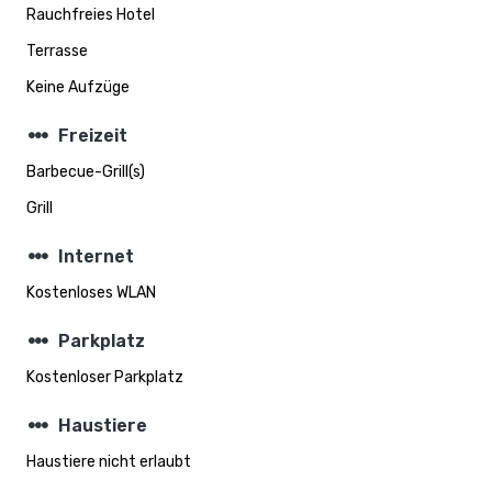
Rauchfreies Hotel
Terrasse
Keine Aufzüge
steppers
Freizeit
Barbecue-Grill(s)
Grill
steppers
Internet
Kostenloses WLAN
steppers
Parkplatz
Kostenloser Parkplatz
steppers
Haustiere
Haustiere nicht erlaubt