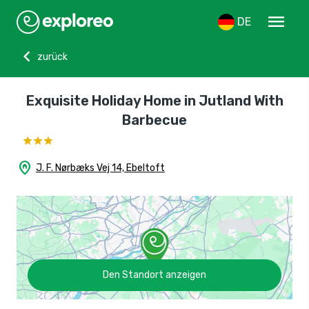
menu
DE
chevron_left
zurück
Exquisite Holiday Home in Jutland With
Barbecue
home_pin
J. F. Nørbæks Vej 14, Ebeltoft
Den Standort anzeigen