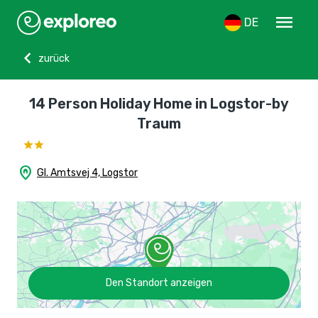
menu
DE
chevron_left
zurück
14 Person Holiday Home in Logstor-by
Traum
home_pin
Gl. Amtsvej 4, Logstor
Den Standort anzeigen