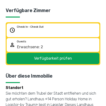
Verfügbare Zimmer
Check In - Check Out
schedule
Guests
person
Verfügbarkeit prüfen
Über diese Immobilie
Standort
Sie möchten dem Trubel der Stadt entfliehen und sich
gut erholen? Landhaus «14 Person Holiday Home in
Logstor-by Traum» liegt in Løgstør. Dieses Landhaus