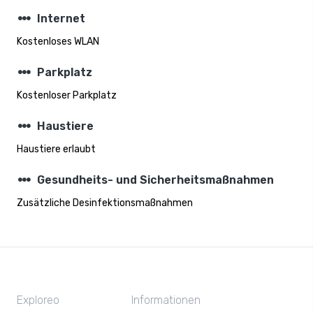
steppers
Internet
Kostenloses WLAN
steppers
Parkplatz
Kostenloser Parkplatz
steppers
Haustiere
Haustiere erlaubt
steppers
Gesundheits- und Sicherheitsmaßnahmen
Zusätzliche Desinfektionsmaßnahmen
Exploreo
Informationen