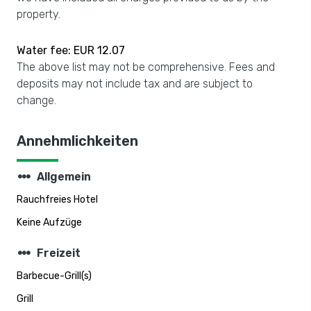
property.
Water fee: EUR 12.07
The above list may not be comprehensive. Fees and
deposits may not include tax and are subject to
change.
Annehmlichkeiten
steppers
Allgemein
Rauchfreies Hotel
Keine Aufzüge
steppers
Freizeit
Barbecue-Grill(s)
Grill