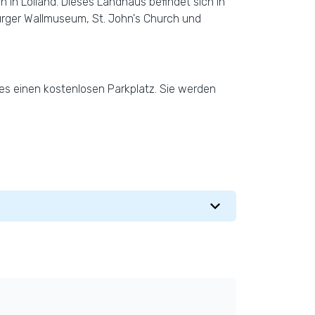
 in Lolland. Dieses Landhaus befindet sich in
rger Wallmuseum, St. John's Church und
t es einen kostenlosen Parkplatz. Sie werden