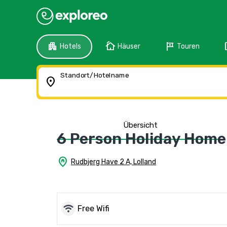
apartment
cottage
tour
f
Hotels
Häuser
Touren
Standort/Hotelname
location_on
Übersicht
6 Person Holiday Home
home_pin
Rudbjerg Have 2 A, Lolland
wifi
Free Wifi