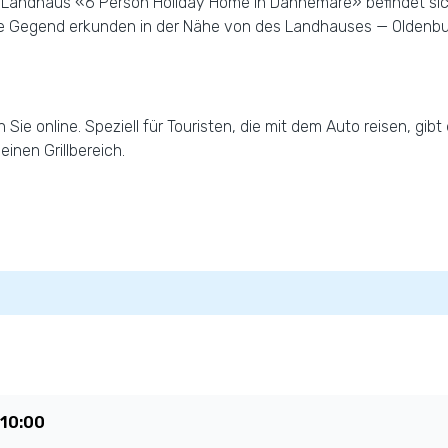
n. Landhaus «6 Person Holiday Home in Dannemare» befindet sich
ie Gegend erkunden in der Nähe von des Landhauses — Oldenbu
e online. Speziell für Touristen, die mit dem Auto reisen, gib
einen Grillbereich.
10:00