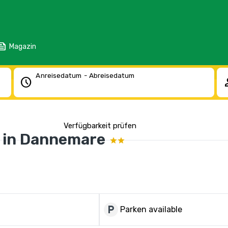
eed
Magazin
Anreisedatum - Abreisedatum
schedule
pe
Verfügbarkeit prüfen
 in Dannemare
local_parking
Parken available