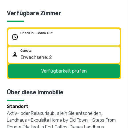
Verfügbare Zimmer
Check In - Check Out
schedule
Guests
person
Verfügbarkeit prüfen
Über diese Immobilie
Standort
Aktiv- oder Relaxurlaub, allein Sie entscheiden.
Landhaus «Exquisite Home by Old Town - Steps From
Poudre Trl» liegt in Fort Collins. Dieses Landhaus