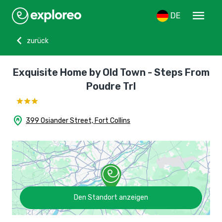
menu
DE
chevron_left
zurück
Exquisite Home by Old Town - Steps From
Poudre Trl
home_pin
399 Osiander Street, Fort Collins
Den Standort anzeigen