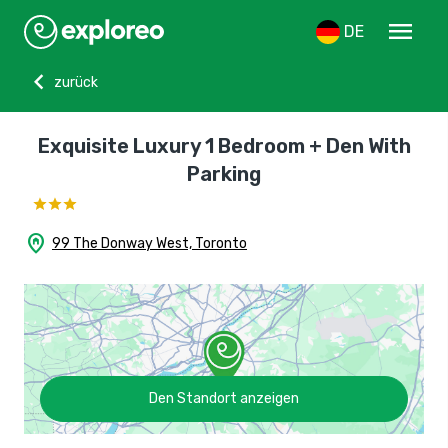
menu
DE
chevron_left
zurück
Exquisite Luxury 1 Bedroom + Den With
Parking
home_pin
99 The Donway West, Toronto
Den Standort anzeigen