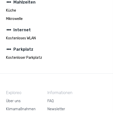
steppers
Mahlzeiten
Küche
Mikrowelle
steppers
Internet
Kostenloses WLAN
steppers
Parkplatz
Kostenloser Parkplatz
Exploreo
Informationen
Über uns
FAQ
Klimamaßnahmen
Newsletter