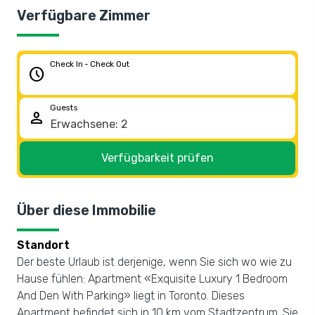
Verfügbare Zimmer
Check In - Check Out
schedule
Guests
person
Verfügbarkeit prüfen
Über diese Immobilie
Standort
Der beste Urlaub ist derjenige, wenn Sie sich wo wie zu
Hause fühlen: Apartment «Exquisite Luxury 1 Bedroom
And Den With Parking» liegt in Toronto. Dieses
Apartment befindet sich in 10 km vom Stadtzentrum. Sie