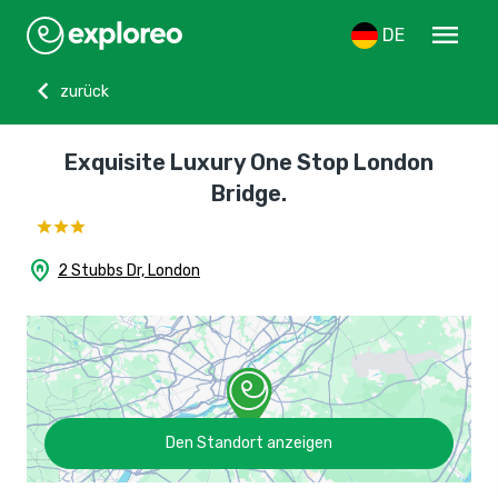
menu
DE
chevron_left
zurück
Exquisite Luxury One Stop London
Bridge.
home_pin
2 Stubbs Dr, London
Den Standort anzeigen