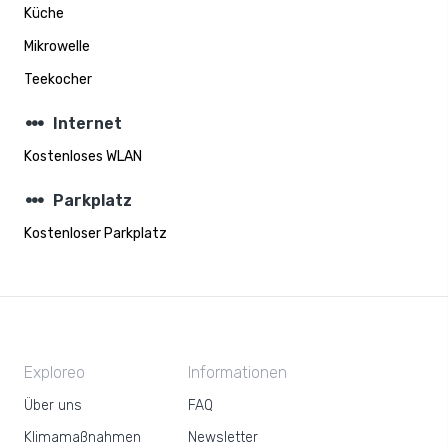
Küche
Mikrowelle
Teekocher
steppers
Internet
Kostenloses WLAN
steppers
Parkplatz
Kostenloser Parkplatz
Exploreo
Informationen
Über uns
FAQ
Klimamaßnahmen
Newsletter