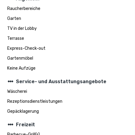
Raucherbereiche
Garten
TV in der Lobby
Terrasse
Express-Check-out
Gartenmöbel
Keine Aufzüge
steppers
Service- und Ausstattungsangebote
Wäscherei
Rezeptionsdienstleistungen
Gepäcklagerung
steppers
Freizeit
Barbecue-Grill(s)