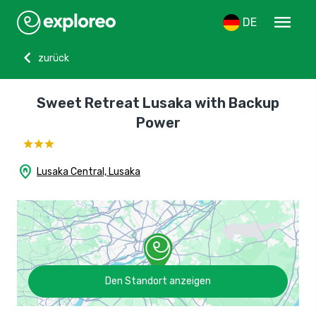
menu
DE
chevron_left
zurück
Sweet Retreat Lusaka with Backup
Power
home_pin
Lusaka Central, Lusaka
Den Standort anzeigen