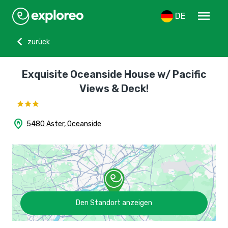
menu
DE
chevron_left
zurück
Exquisite Oceanside House w/ Pacific
Views & Deck!
home_pin
5480 Aster, Oceanside
Den Standort anzeigen