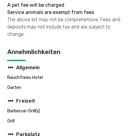
A pet fee will be charged
Service animals are exempt from fees
The above list may not be comprehensive. Fees and
deposits may not include tax and are subject to
change.
Annehmlichkeiten
steppers
Allgemein
Rauchfreies Hotel
Garten
steppers
Freizeit
Barbecue-Grill(s)
Grill
steppers
Parkplatz