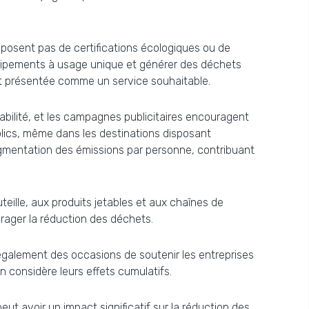
sposent pas de certifications écologiques ou de
quipements à usage unique et générer des déchets
t présentée comme un service souhaitable.
sabilité, et les campagnes publicitaires encouragent
blics, même dans les destinations disposant
augmentation des émissions par personne, contribuant
teille, aux produits jetables et aux chaînes de
urager la réduction des déchets.
galement des occasions de soutenir les entreprises
 considère leurs effets cumulatifs.
eut avoir un impact significatif sur la réduction des