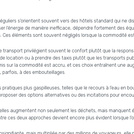
guliers s'orientent souvent vers des hôtels standard qui ne di
iser l'énergie de manière inefficace, dépendre fortement des é
. Ces éléments sont souvent négligés lorsque la commodité es
 transport privilégient souvent le confort plutôt que la respon
e location ou à prendre des taxis plutôt que les transports pu
 mis sur la commodité est accru, et ces choix entraînent une 
 parfois, à des embouteillages.
pratiques plus gaspilleuses, telles que le recours à l'eau en bou
 proposer des options alternatives ou des incitations pour enco
 elles augmentent non seulement les déchets, mais manquent é
tre ces deux approches devient encore plus évident lorsque l'on
gnifiante, mais multipliée par des millions de voyageurs, elle p