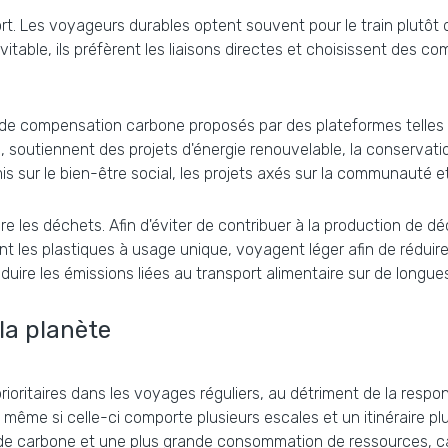
. Les voyageurs durables optent souvent pour le train plutôt que
vitable, ils préfèrent les liaisons directes et choisissent des 
e compensation carbone proposés par des plateformes telles
i, soutiennent des projets d'énergie renouvelable, la conservat
s sur le bien-être social, les projets axés sur la communauté e
re les déchets. Afin d'éviter de contribuer à la production de d
tent les plastiques à usage unique, voyagent léger afin de rédui
réduire les émissions liées au transport alimentaire sur de longue
la planète
rioritaires dans les voyages réguliers, au détriment de la res
même si celle-ci comporte plusieurs escales et un itinéraire plu
e carbone et une plus grande consommation de ressources, ca