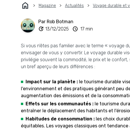
home
Magazine
Actualités
Voyage durable et 
Par Rob Botman
update
schedule
13/12/2025
17 min
Si vous n'êtes pas familier avec le terme « voyage du
envisager de vous y convertir. Le voyage durable vi
privilégie souvent la commodité, le prix et le confo
un bref aperçu de leurs différences :
Impact sur la planète :
le tourisme durable vi
l'environnement et des pratiques générant peu de 
augmentation des émissions et de la consommati
Effets sur les communautés :
le tourisme durab
entraîner le déplacement des habitants et l'érosi
Habitudes de consommation :
les choix durab
équitables. Les voyages classiques ont tendance à 