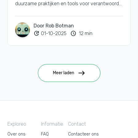
duurzame praktijken en tools voor verantwoord
reizen.
Door Rob Botman
update
schedule
01-10-2025
12 min
east
Meer laden
Exploreo
Informatie
Contact
Over ons
FAQ
Contacteer ons