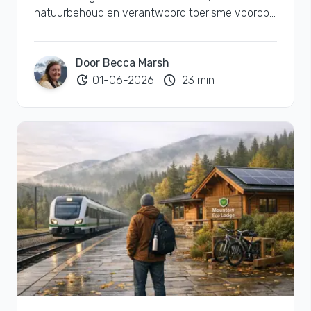
natuurbehoud en verantwoord toerisme voorop
staan, voor een groenere reiservaring.
Door Becca Marsh
update
schedule
01-06-2026
23 min