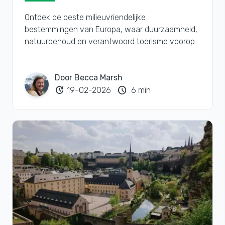
Ontdek de beste milieuvriendelijke
bestemmingen van Europa, waar duurzaamheid,
natuurbehoud en verantwoord toerisme voorop
staan, voor een groenere reiservaring.
Door Becca Marsh
update
schedule
19-02-2026
6 min