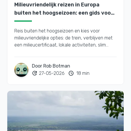
Milieuvriendelijk reizen in Europa
buiten het hoogseizoen: een gids voor
het plannen
Reis buiten het hoogseizoen en kies voor
milieuvriendelijke opties: de trein, verblijven met
een milieucertificaat, lokale activiteiten, slim
inpakken en gecertificeerde CO₂-compensatie.
Door Rob Botman
update
schedule
27-05-2026
18 min