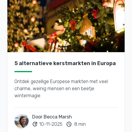
5 alternatieve kerstmarkten in Europa
Ontdek gezellige Europese markten met veel
charme, weinig mensen en een beetje
wintermagie.
Door Becca Marsh
update
schedule
10-11-2025
8 min