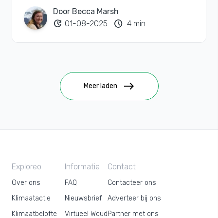
Door Becca Marsh
update
schedule
01-08-2025
4 min
east
Meer laden
Exploreo
Informatie
Contact
Over ons
FAQ
Contacteer ons
Klimaatactie
Nieuwsbrief
Adverteer bij ons
Klimaatbelofte
Virtueel Woud
Partner met ons