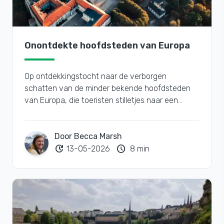
Onontdekte hoofdsteden van Europa
Op ontdekkingstocht naar de verborgen
schatten van de minder bekende hoofdsteden
van Europa, die toeristen stilletjes naar een
vergeten hoekje van Europa lokken
Door Becca Marsh
update
schedule
13-05-2026
8 min