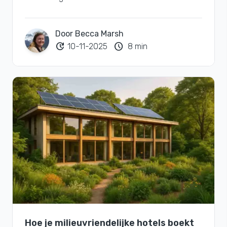
Door Becca Marsh
update
schedule
10-11-2025
8 min
Hoe je milieuvriendelijke hotels boekt